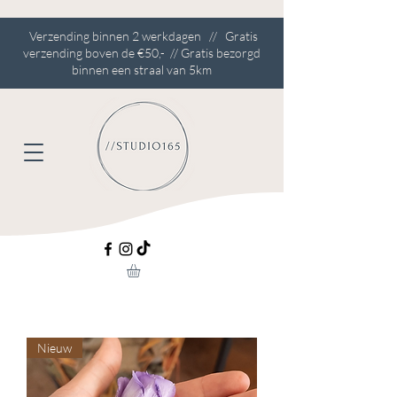
Verzending binnen 2 werkdagen // Gratis
verzending boven de €50,- // Gratis bezorgd
binnen een straal van 5km
Nieuw