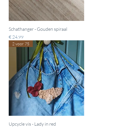
Schathanger - Gouden spiraal
Prijs
€ 24,99
2 voor 75
Upcycle vis - Lady in red