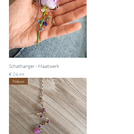
Schathanger - Maatwerk
Prijs
€ 24,99
Nieuw