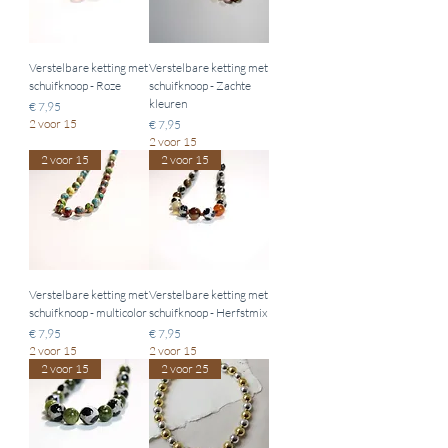
Verstelbare ketting met
Verstelbare ketting met
schuifknoop - Roze
schuifknoop - Zachte
kleuren
Prijs
€ 7,95
2 voor 15
Prijs
€ 7,95
2 voor 15
2 voor 15
2 voor 15
Verstelbare ketting met
Verstelbare ketting met
schuifknoop - multicolor
schuifknoop - Herfstmix
Prijs
Prijs
€ 7,95
€ 7,95
2 voor 15
2 voor 15
2 voor 15
2 voor 25