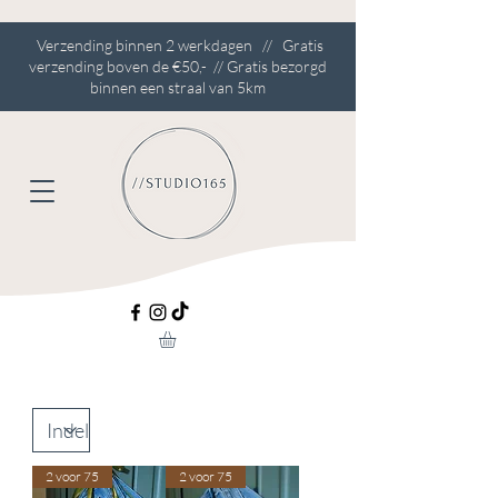
Verzending binnen 2 werkdagen // Gratis
verzending boven de €50,- // Gratis bezorgd
binnen een straal van 5km
2 voor 75
2 voor 75