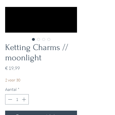
Ketting Charms //
moonlight
Prijs
€ 19,99
2 voor 30
Aantal
*