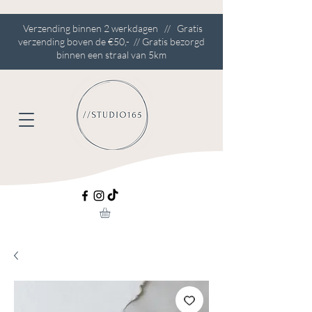
Verzending binnen 2 werkdagen // Gratis
verzending boven de €50,- // Gratis bezorgd
binnen een straal van 5km