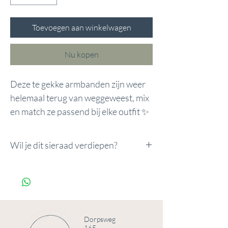
Toevoegen aan winkelwagen
Nu kopen
Deze te gekke armbanden zijn weer
helemaal terug van weggeweest, mix
en match ze passend bij elke outfit ✨
Wil je dit sieraad verdiepen?
Wil je dit sieraad verdiepen?
Voeg de Innerlijke Kracht Upgrade toe
voor €7.
Innerlijke kracht upgrade
Dorpsweg
165