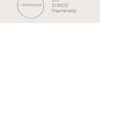
3738CD
Maartensdijk
© 2025 door Studio 165
Telefoonnummer
+31 (0)6 84008191
Email
info@studio165.nl
KVK
70780439
BTW
NL002308128B53
Bank
NL33 KNAB 0403 1375 19
Home
FAQ
Over Studio
Verzending & retourneren