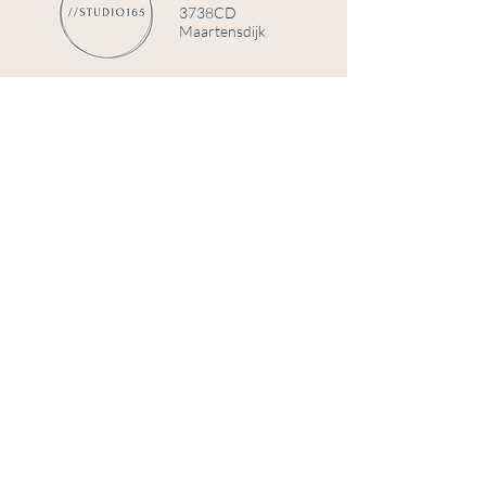
3738CD
Maartensdijk
© 2025 door Studio 165
Telefoonnummer
+31 (0)6 84008191
Email
info@studio165.nl
KVK
70780439
BTW
NL002308128B53
Bank
NL33 KNAB 0403 1375 19
Home
FAQ
Over Studio
Verzending & retourneren