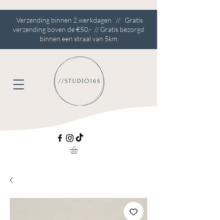
Verzending binnen 2 werkdagen // Gratis
verzending boven de €50,- // Gratis bezorgd
binnen een straal van 5km