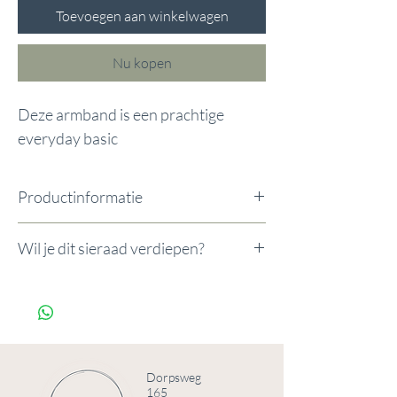
Toevoegen aan winkelwagen
Nu kopen
Deze armband is een prachtige
everyday basic
Productinformatie
Wil je dit sieraad verdiepen?
formaat: 16cm + 3cm + 0cm
Wil je dit sieraad verdiepen?
Voeg de Innerlijke Kracht Upgrade toe
voor €7.
Innerlijke kracht upgrade
Dorpsweg
165