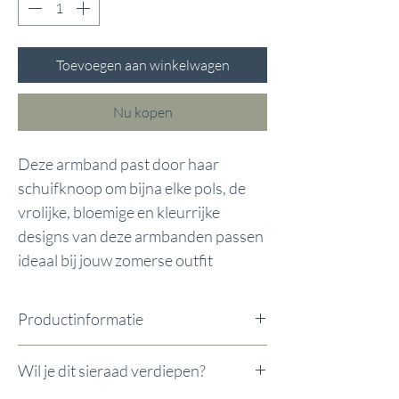
Toevoegen aan winkelwagen
Nu kopen
Deze armband past door haar
schuifknoop om bijna elke pols, de
vrolijke, bloemige en kleurrijke
designs van deze armbanden passen
ideaal bij jouw zomerse outfit
Productinformatie
ca. 13.5cm (Ømax. 10cm)
Wil je dit sieraad verdiepen?
Materiaal: nylon en glas