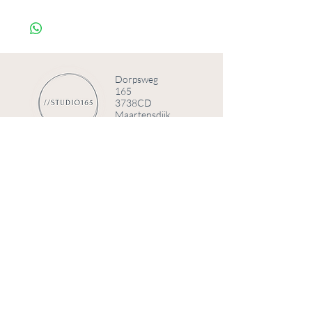
Wil je dit sieraad verdiepen?
Voeg de Innerlijke Kracht Upgrade toe
voor €7.
Innerlijke kracht upgrade
Dorpsweg
165
3738CD
Maartensdijk
© 2025 door Studio 165
Telefoonnummer
+31 (0)6 84008191
Email
info@studio165.nl
KVK
70780439
BTW
NL002308128B53
Bank