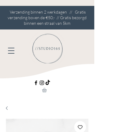
Verzending binnen 2 werkdagen // Gratis
verzending boven de €50,- // Gratis bezorgd
binnen een straal van 5km