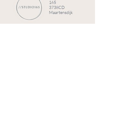
165
3738CD
Maartensdijk
© 2025 door Studio 165
Telefoonnummer
+31 (0)6 84008191
Email
info@studio165.nl
KVK
70780439
BTW
NL002308128B53
Bank
NL33 KNAB 0403 1375 19
Home
FAQ
Over Studio
Verzending & retourneren