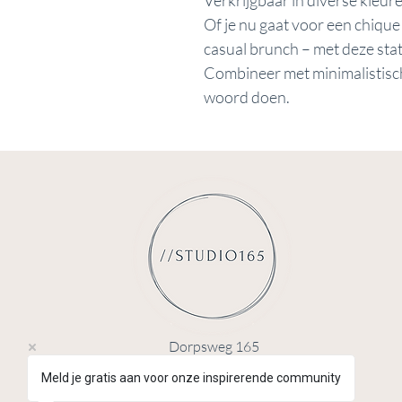
Verkrijgbaar in diverse kleure
Of je nu gaat voor een chique
casual brunch – met deze stat
Combineer met minimalistische
woord doen.
Dorpsweg 165
3738CD
Meld je gratis aan voor onze inspirerende community
Maartensdijk