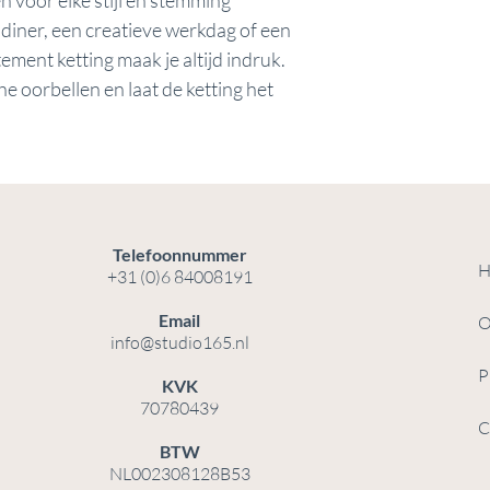
n voor elke stijl en stemming
 diner, een creatieve werkdag of een
ement ketting maak je altijd indruk.
 oorbellen en laat de ketting het
Telefoonnummer
H
+31 (0)6 84008191
Email
O
info@studio165.nl
P
KVK
70780439
C
BTW
NL002308128B53