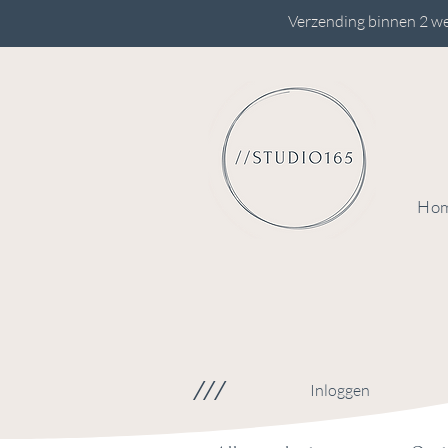
Verzending binnen 2 we
Ho
///
Inloggen