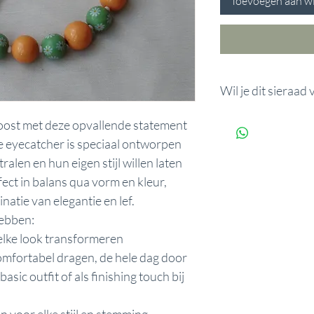
Toevoegen aan w
Wil je dit sieraad
Wil je dit sieraad v
 boost met deze opvallende statement
Voeg de Innerlijke 
e eyecatcher is speciaal ontworpen
Innerlijke kracht u
alen en hun eigen stijl willen laten
fect in balans qua vorm en kleur,
atie van elegantie en lef.
hebben:
 elke look transformeren
mfortabel dragen, de hele dag door
basic outfit of als finishing touch bij