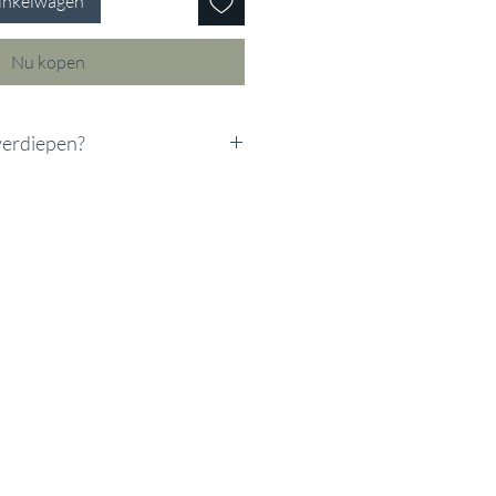
inkelwagen
Nu kopen
 verdiepen?
erdiepen?
Kracht Upgrade toe voor €7.
pgrade