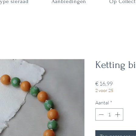
ype sieraad
Aanbiedingen
Op Collect
Ketting b
Prijs
€ 16,99
2 voor 25
Aantal
*