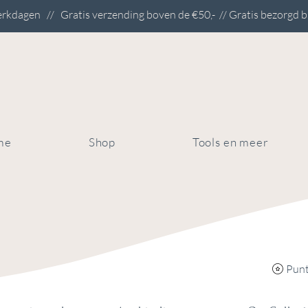
rkdagen // Gratis verzending boven de €50,- // Gratis bezorgd b
me
Shop
Tools en meer