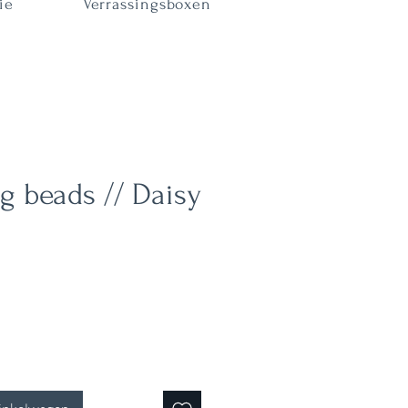
ie
Verrassingsboxen
ig beads // Daisy