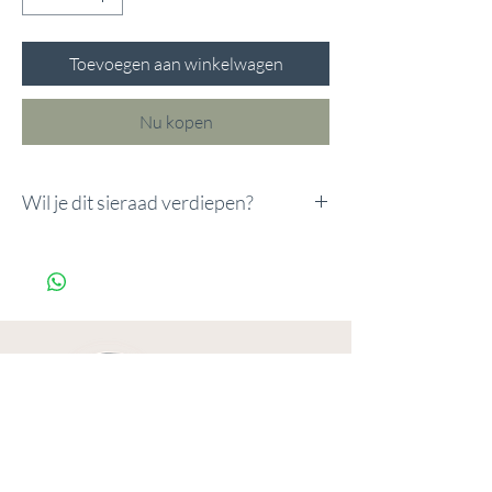
Toevoegen aan winkelwagen
Nu kopen
Wil je dit sieraad verdiepen?
Wil je dit sieraad verdiepen?
Voeg de Innerlijke Kracht Upgrade toe
voor €7.
Innerlijke kracht upgrade
Dorpsweg
165
3738CD
Maartensdijk
© 2025 door Studio 165