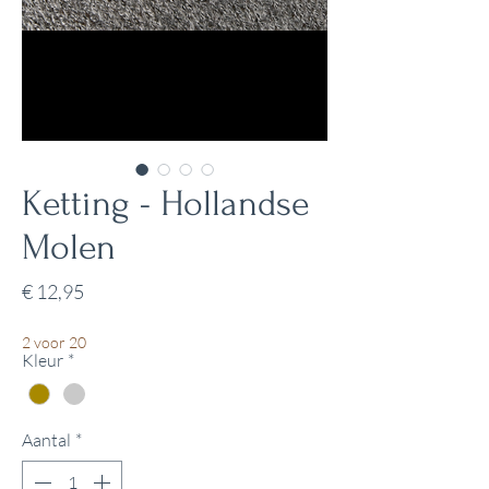
Ketting - Hollandse
Molen
Prijs
€ 12,95
2 voor 20
Kleur
*
Aantal
*