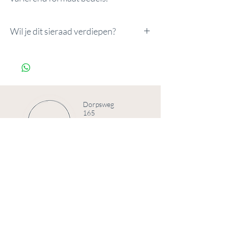
Wil je dit sieraad verdiepen?
Wil je dit sieraad verdiepen?
Voeg de Innerlijke Kracht Upgrade toe
voor €7.
Innerlijke kracht upgrade
Dorpsweg
165
3738CD
Maartensdijk
© 2025 door Studio 165
Telefoonnummer
+31 (0)6 84008191
Email
info@studio165.nl