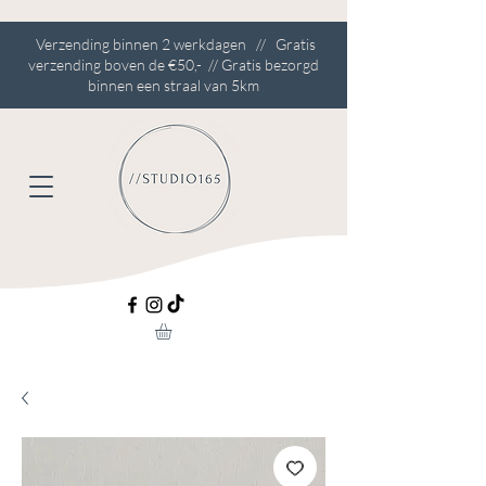
Verzending binnen 2 werkdagen // Gratis
verzending boven de €50,- // Gratis bezorgd
binnen een straal van 5km