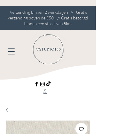
Verzending binnen 2 werkdagen // Gratis
verzending boven de €50,- // Gratis bezorgd
binnen een straal van 5km