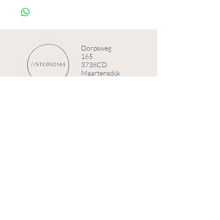
Voeg de Innerlijke Kracht Upgrade toe
voor €7.
Innerlijke kracht upgrade
Dorpsweg
165
3738CD
Maartensdijk
© 2025 door Studio 165
Telefoonnummer
+31 (0)6 84008191
Email
info@studio165.nl
KVK
70780439
BTW
NL002308128B53
Bank
NL33 KNAB 0403 1375 19