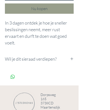
Nu kopen
In 3 dagen ontdek je hoe je sneller
beslissingen neemt, meer rust
ervaart en durft te doen wat goed
voelt.
Wil je dit sieraad verdiepen?
Wil je dit sieraad verdiepen?
Voeg de Innerlijke Kracht Upgrade toe
voor €7.
Innerlijke kracht upgrade
Dorpsweg
165
3738CD
Maartensdijk