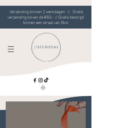
Verzending binnen 2 werkdagen // Gratis
verzending boven de €50,- // Gratis bezorgd
binnen een straal van 5km