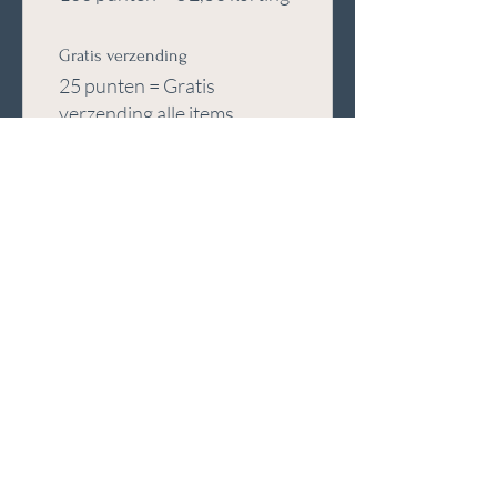
Gratis verzending
25 punten = Gratis
verzending alle items
Dorpsweg
165
3738CD
Maartensdijk
© 2025 door Studio 165
Telefoonnummer
+31 (0)6 84008191
Email
info@studio165.nl
KVK