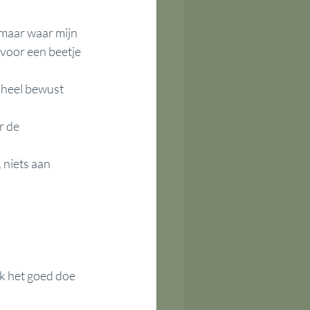
maar waar mijn 
 voor een beetje 
 heel bewust 
r de 
 niets aan 
k het goed doe 