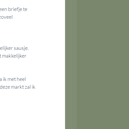
en briefje te 
zoveel 
ijker sausje. 
 makkelijker 
 ik met heel 
eze markt zal ik 