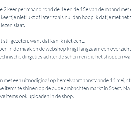
 je 2 keer per maand rond de 1e en de 15e van de maand met e
 keertje niet lukt of later zoals nu, dan hoop ik dat je met net 
ezen slaat. 
 stil gezeten, want dat kan ik niet echt...
pen in de maak en de webshop krijgt langzaam een overzichtel
technische dingetjes achter de schermen die het shoppen wat
ten met een uitnodiging! op hemelvaart aanstaande 14 mei, sta
e items te shinen op de oude ambachten markt in Soest. Na d
we items ook uploaden in de shop.