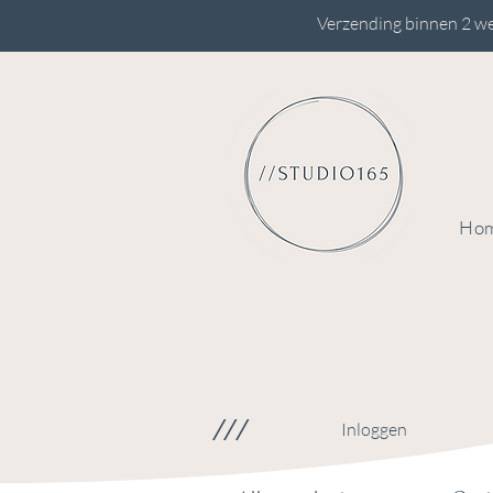
Verzending binnen 2 we
Ho
///
Inloggen