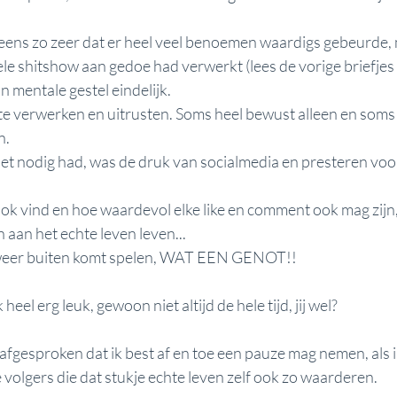
 eens zo zeer dat er heel veel benoemen waardigs gebeurde, 
hele shitshow aan gedoe had verwerkt (lees de vorige briefjes
n mentale gestel eindelijk. 
 te verwerken en uitrusten. Soms heel bewust alleen en soms
. 
niet nodig had, was de druk van socialmedia en presteren voo
e ook vind en hoe waardevol elke like en comment ook mag zijn,
 aan het echte leven leven... 
 weer buiten komt spelen, WAT EEN GENOT!!
heel erg leuk, gewoon niet altijd de hele tijd, jij wel?
afgesproken dat ik best af en toe een pauze mag nemen, als i
e volgers die dat stukje echte leven zelf ook zo waarderen. 