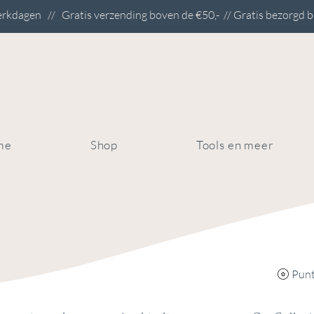
rkdagen // Gratis verzending boven de €50,- // Gratis bezorgd b
me
Shop
Tools en meer