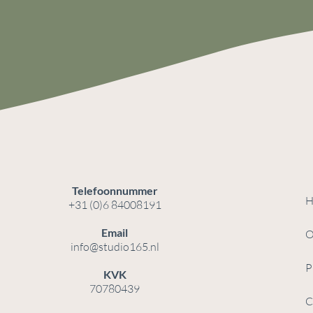
Telefoonnummer
H
+31 (0)6 84008191
Email
O
info@studio165.nl
P
KVK
70780439
C