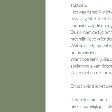
stappen.
Het was namelijk niet
fysieke gestel al een 
context), volgde nu mij
Dus ik nam de tijd om
met mijn lieve vrienden
Wat ik in ieder geval 
buitenwereld. 
Want hoe lief ik julli
socialmedia kan tippen
Zeker niet nu de zon
En toch vind ik het ook 
Ik heb dus met mezelf 
heb ik namelijk juist d