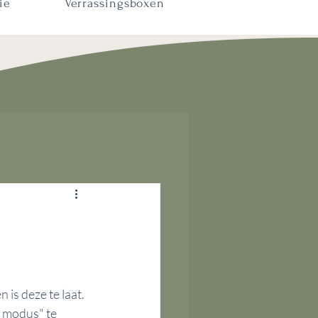
ie
Verrassingsboxen
 is deze te laat. 
s modus" te 