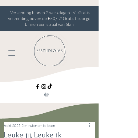
Verzending binnen 2 werkdagen // Gratis
verzending boven de €50,- // Gratis bezorgd
binnen een straal van 5km
6 okt 2025
2 minuten om te lezen
Leuke jij, Leuke ik