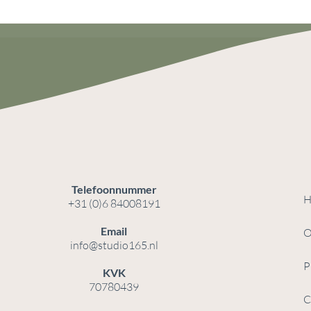
Telefoonnummer
H
+31 (0)6 84008191
Email
O
info@studio165.nl
P
KVK
70780439
C