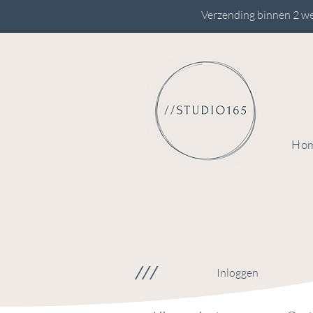
Verzending binnen 2 we
Ho
///
Inloggen