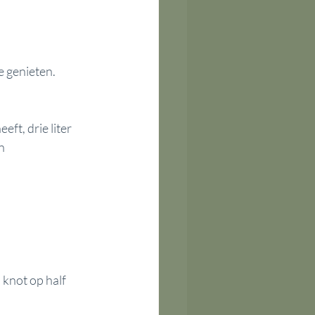
e genieten.
ft, drie liter 
n 
knot op half 