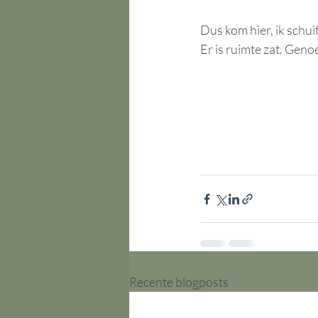
Dus kom hier, ik schui
Er is ruimte zat. Ge
Recente blogposts