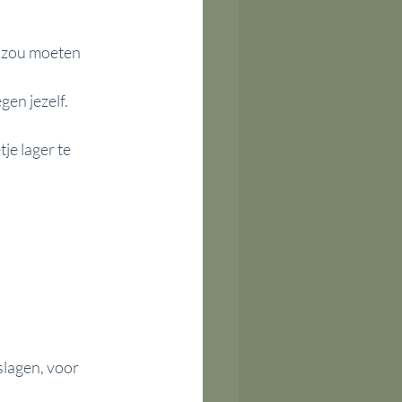
" zou moeten 
gen jezelf.
je lager te 
slagen, voor 