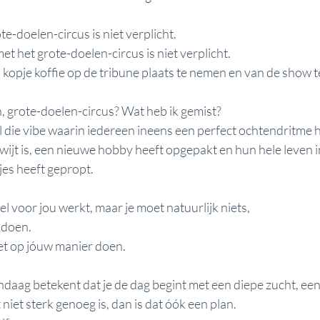
e-doelen-circus is niet verplicht. 
t het grote-doelen-circus is niet verplicht. 
n kopje koffie op de tribune plaats te nemen en van de show t
, grote-doelen-circus? Wat heb ik gemist? 
 die vibe waarin iedereen ineens een perfect ochtendritme hee
 kwijt is, een nieuwe hobby heeft opgepakt en hun hele leven i
es heeft gepropt.
wel voor jou werkt, maar je moet natuurlijk niets,
 doen.
het op jóuw manier doen.
daag betekent dat je de dag begint met een diepe zucht, een 
 niet sterk genoeg is, dan is dat óók een plan. 