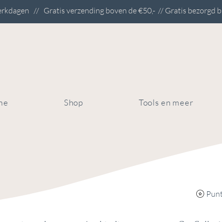
rkdagen // Gratis verzending boven de €50,- // Gratis bezorgd b
me
Shop
Tools en meer