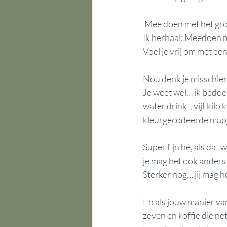
 Mee doen met het grot
Ik herhaal: Meedoen me
Voel je vrij om met ee
Nou denk je misschien
Je weet wel… ik bedoel
water drinkt, vijf kilo
kleurgecodeerde mapj
Super fijn hè, als dat 
je mag het ook anders
Sterker nog… jij mág 
En als jouw manier van
zeven en koffie die net